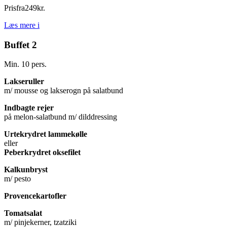
Pris
fra
249
kr.
Læs mere
i
Buffet 2
Min. 10 pers.
Lakseruller
m/ mousse og lakserogn på salatbund
Indbagte rejer
på melon-salatbund m/ dilddressing
Urtekrydret lammekølle
eller
Peberkrydret oksefilet
Kalkunbryst
m/ pesto
Provencekartofler
Tomatsalat
m/ pinjekerner, tzatziki