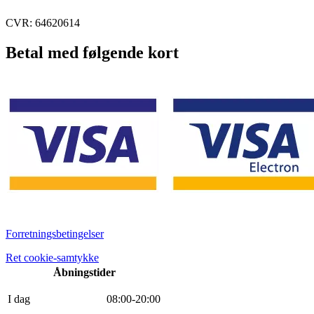
CVR: 64620614
Betal med følgende kort
Forretningsbetingelser
Ret cookie-samtykke
Åbningstider
I dag
0
8
:
0
0
-
20
:
0
0