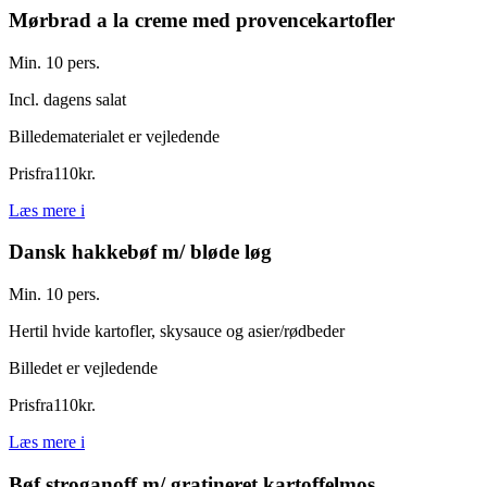
Mørbrad a la creme med provencekartofler
Min. 10 pers.
Incl. dagens salat
Billedematerialet er vejledende
Pris
fra
110
kr.
Læs mere
i
Dansk hakkebøf m/ bløde løg
Min. 10 pers.
Hertil hvide kartofler, skysauce og asier/rødbeder
Billedet er vejledende
Pris
fra
110
kr.
Læs mere
i
Bøf stroganoff m/ gratineret kartoffelmos