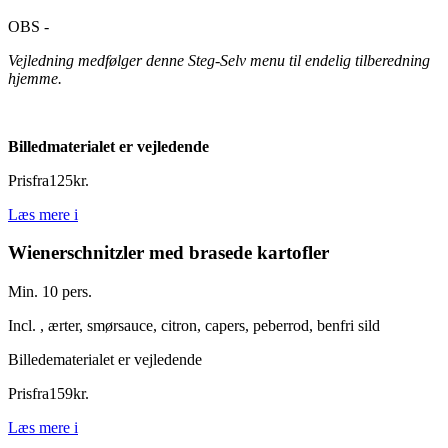
OBS -
Vejledning medfølger denne Steg-Selv menu til endelig tilberedning
hjemme.
Billedmaterialet er vejledende
Pris
fra
125
kr.
Læs mere
i
Wienerschnitzler med brasede kartofler
Min. 10 pers.
Incl. , ærter, smørsauce, citron, capers, peberrod, benfri sild
Billedematerialet er vejledende
Pris
fra
159
kr.
Læs mere
i