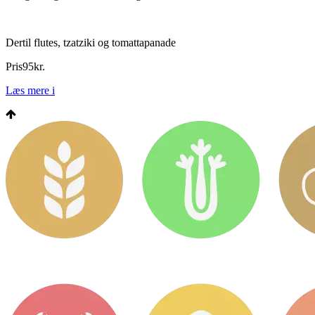
Dertil flutes, tzatziki og tomattapanade
Pris
95
kr.
Læs mere
i