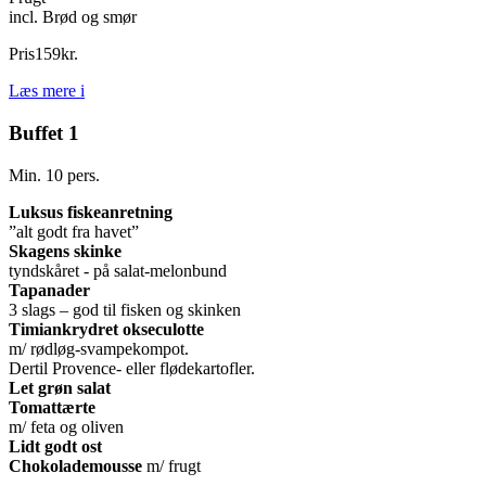
incl. Brød og smør
Pris
159
kr.
Læs mere
i
Buffet 1
Min. 10 pers.
Luksus fiskeanretning
”alt godt fra havet”
Skagens skinke
tyndskåret - på salat-melonbund
Tapanader
3 slags – god til fisken og skinken
Timiankrydret okseculotte
m/ rødløg-svampekompot.
Dertil Provence- eller flødekartofler.
Let grøn salat
Tomattærte
m/ feta og oliven
Lidt godt ost
Chokolademousse
m/ frugt