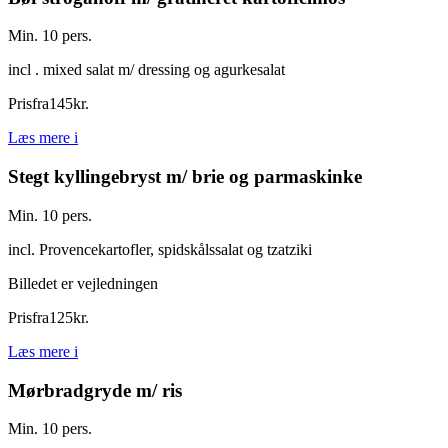
Min. 10 pers.
incl . mixed salat m/ dressing og agurkesalat
Pris
fra
145
kr.
Læs mere
i
Stegt kyllingebryst m/ brie og parmaskinke
Min. 10 pers.
incl. Provencekartofler, spidskålssalat og tzatziki
Billedet er vejledningen
Pris
fra
125
kr.
Læs mere
i
Mørbradgryde m/ ris
Min. 10 pers.