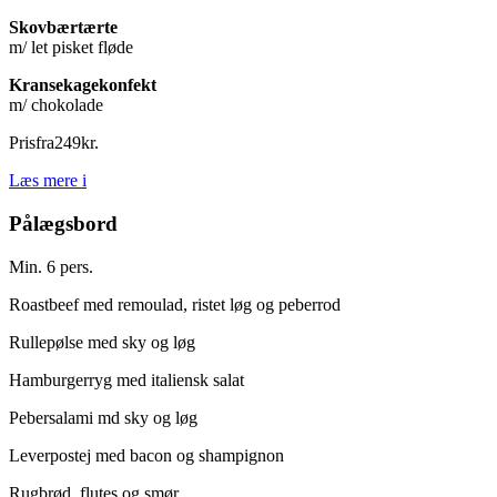
Skovbærtærte
m/ let pisket fløde
Kransekagekonfekt
m/ chokolade
Pris
fra
249
kr.
Læs mere
i
Pålægsbord
Min. 6 pers.
Roastbeef med remoulad, ristet løg og peberrod
Rullepølse med sky og løg
Hamburgerryg med italiensk salat
Pebersalami md sky og løg
Leverpostej med bacon og shampignon
Rugbrød, flutes og smør