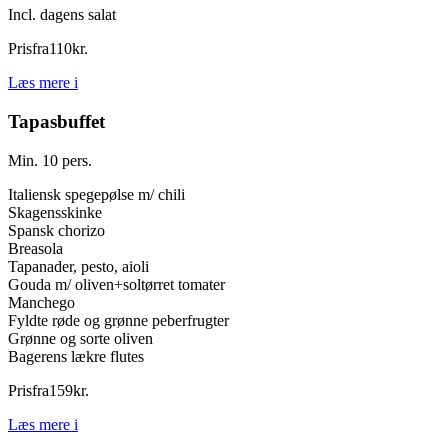
Incl. dagens salat
Pris
fra
110
kr.
Læs mere
i
Tapasbuffet
Min. 10 pers.
Italiensk spegepølse m/ chili
Skagensskinke
Spansk chorizo
Breasola
Tapanader, pesto, aioli
Gouda m/ oliven+soltørret tomater
Manchego
Fyldte røde og grønne peberfrugter
Grønne og sorte oliven
Bagerens lækre flutes
Pris
fra
159
kr.
Læs mere
i