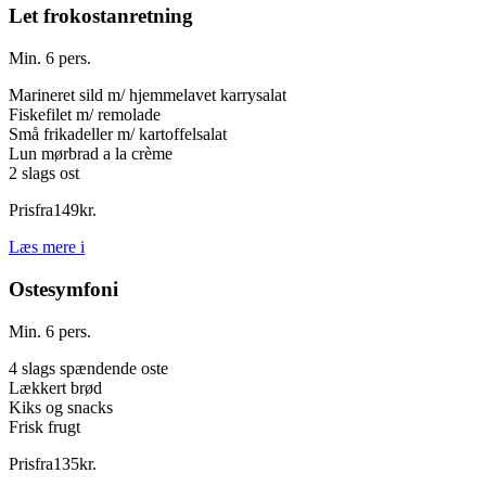
Let frokostanretning
Min. 6 pers.
Marineret sild m/ hjemmelavet karrysalat
Fiskefilet m/ remolade
Små frikadeller m/ kartoffelsalat
Lun mørbrad a la crème
2 slags ost
Pris
fra
149
kr.
Læs mere
i
Ostesymfoni
Min. 6 pers.
4 slags spændende oste
Lækkert brød
Kiks og snacks
Frisk frugt
Pris
fra
135
kr.