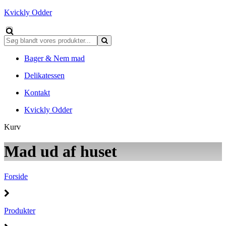
Kvickly Odder
Bager & Nem mad
Delikatessen
Kontakt
Kvickly Odder
Kurv
Mad ud af huset
Forside
Produkter