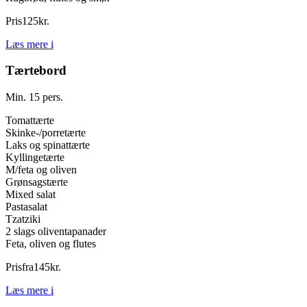
Pris
125
kr.
Læs mere
i
Tærtebord
Min. 15 pers.
Tomattærte
Skinke-/porretærte
Laks og spinattærte
Kyllingetærte
M/feta og oliven
Grønsagstærte
Mixed salat
Pastasalat
Tzatziki
2 slags oliventapanader
Feta, oliven og flutes
Pris
fra
145
kr.
Læs mere
i