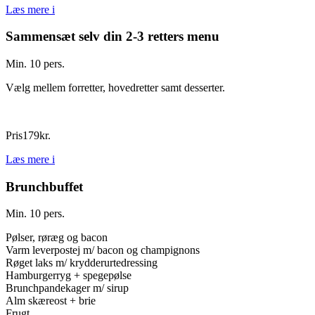
Læs mere
i
Sammensæt selv din 2-3 retters menu
Min. 10 pers.
Vælg mellem forretter, hovedretter samt desserter.
Pris
179
kr.
Læs mere
i
Brunchbuffet
Min. 10 pers.
Pølser, røræg og bacon
Varm leverpostej m/ bacon og champignons
Røget laks m/ krydderurtedressing
Hamburgerryg + spegepølse
Brunchpandekager m/ sirup
Alm skæreost + brie
Frugt