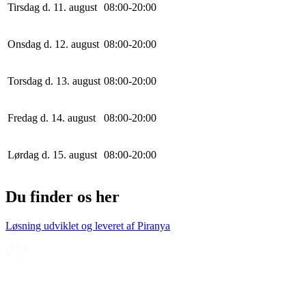
Tirsdag d. 11. august
0
8
:
0
0
-
20
:
0
0
Onsdag d. 12. august
0
8
:
0
0
-
20
:
0
0
Torsdag d. 13. august
0
8
:
0
0
-
20
:
0
0
Fredag d. 14. august
0
8
:
0
0
-
20
:
0
0
Lørdag d. 15. august
0
8
:
0
0
-
20
:
0
0
Du finder os her
Løsning udviklet og leveret af
Piranya