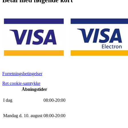
Forretningsbetingelser
Ret cookie-samtykke
Åbningstider
I dag
0
8
:
0
0
-
20
:
0
0
Mandag d. 10. august
0
8
:
0
0
-
20
:
0
0