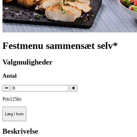
Festmenu sammensæt selv*
Valgmuligheder
Antal
Pris
125
kr.
Læg i kurv
Beskrivelse