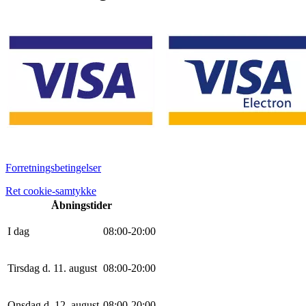
Forretningsbetingelser
Ret cookie-samtykke
Åbningstider
I dag
0
8
:
0
0
-
20
:
0
0
Tirsdag d. 11. august
0
8
:
0
0
-
20
:
0
0
Onsdag d. 12. august
0
8
:
0
0
-
20
:
0
0