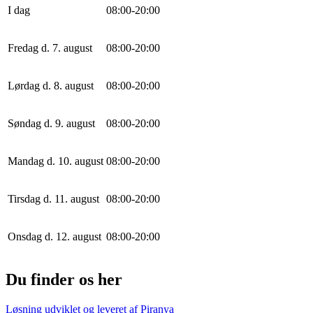
I dag
0
8
:
0
0
-
20
:
0
0
Fredag d. 7. august
0
8
:
0
0
-
20
:
0
0
Lørdag d. 8. august
0
8
:
0
0
-
20
:
0
0
Søndag d. 9. august
0
8
:
0
0
-
20
:
0
0
Mandag d. 10. august
0
8
:
0
0
-
20
:
0
0
Tirsdag d. 11. august
0
8
:
0
0
-
20
:
0
0
Onsdag d. 12. august
0
8
:
0
0
-
20
:
0
0
Du finder os her
Løsning udviklet og leveret af
Piranya