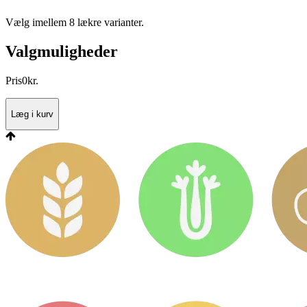
Vælg imellem 8 lækre varianter.
Valgmuligheder
Pris
0
kr.
Læg i kurv