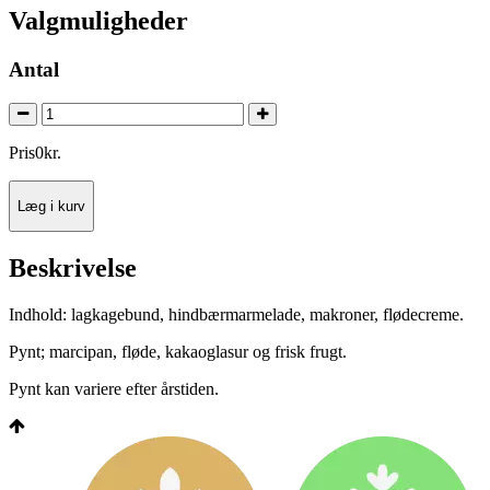
Valgmuligheder
Antal
Pris
0
kr.
Læg i kurv
Beskrivelse
Indhold: lagkagebund, hindbærmarmelade, makroner, flødecreme.
Pynt; marcipan, fløde, kakaoglasur og frisk frugt.
Pynt kan variere efter årstiden.