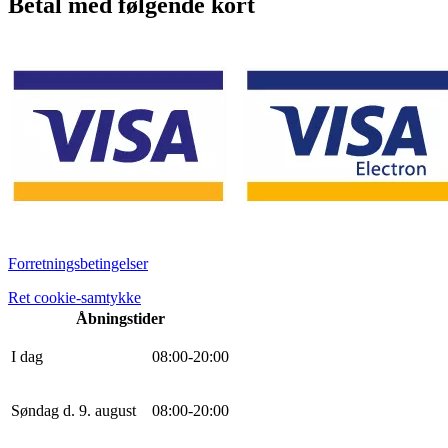
Betal med følgende kort
Forretningsbetingelser
Ret cookie-samtykke
Åbningstider
I dag
0
8
:
0
0
-
20
:
0
0
Søndag d. 9. august
0
8
:
0
0
-
20
:
0
0