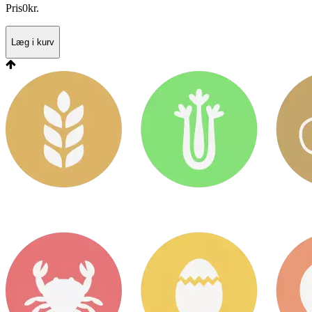
Pris
0
kr.
Læg i kurv