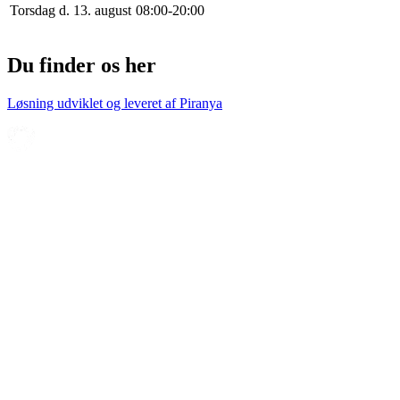
Torsdag d. 13. august
0
8
:
0
0
-
20
:
0
0
Du finder os her
Løsning udviklet og leveret af
Piranya