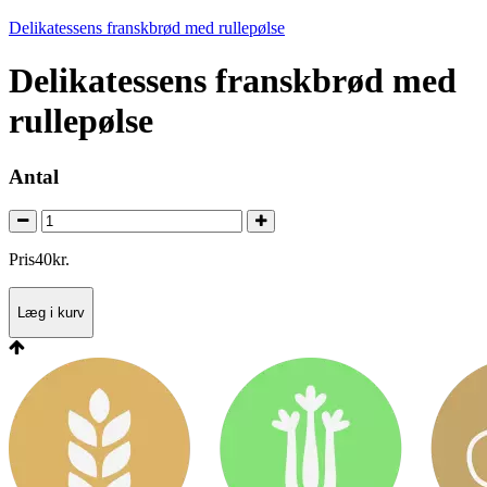
Delikatessens franskbrød med rullepølse
Delikatessens franskbrød med
rullepølse
Antal
Pris
40
kr.
Læg i kurv