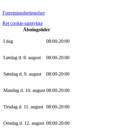
Forretningsbetingelser
Ret cookie-samtykke
Åbningstider
I dag
0
8
:
0
0
-
20
:
0
0
Lørdag d. 8. august
0
8
:
0
0
-
20
:
0
0
Søndag d. 9. august
0
8
:
0
0
-
20
:
0
0
Mandag d. 10. august
0
8
:
0
0
-
20
:
0
0
Tirsdag d. 11. august
0
8
:
0
0
-
20
:
0
0
Onsdag d. 12. august
0
8
:
0
0
-
20
:
0
0